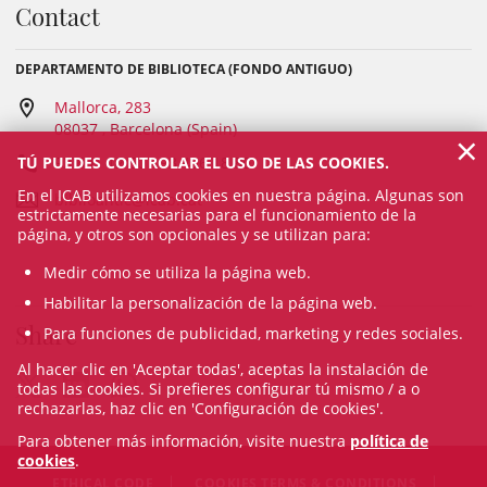
Contact
DEPARTAMENTO DE BIBLIOTECA (FONDO ANTIGUO)
Mallorca, 283
08037 , Barcelona (Spain)
×
TÚ PUEDES CONTROLAR EL USO DE LAS COOKIES.
93 601 12 60 / 93 496 18 80
En el ICAB utilizamos cookies en nuestra página. Algunas son
biblioantic@icab.cat
estrictamente necesarias para el funcionamiento de la
página, y otros son opcionales y se utilizan para:
Medir cómo se utiliza la página web.
Habilitar la personalización de la página web.
Share
Para funciones de publicidad, marketing y redes sociales.
Al hacer clic en 'Aceptar todas', aceptas la instalación de
todas las cookies. Si prefieres configurar tú mismo / a o
rechazarlas, haz clic en 'Configuración de cookies'.
Para obtener más información, visite nuestra
política de
cookies
.
ETHICAL CODE
COOKIES TERMS & CONDITIONS