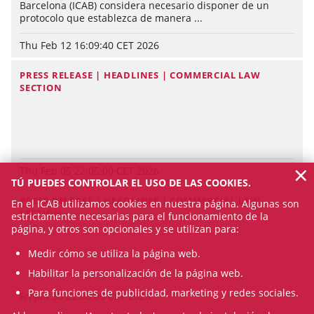
Barcelona (ICAB) considera necesario disponer de un
protocolo que establezca de manera ...
Thu Feb 12 16:09:40 CET 2026
PRESS RELEASE | HEADLINES | COMMERCIAL LAW
SECTION
×
Thu Feb 05 22:05:00 CET 2026
TÚ PUEDES CONTROLAR EL USO DE LAS COOKIES.
PRESS RELEASE | HEADLINES | COMMERCIAL LAW
En el ICAB utilizamos cookies en nuestra página. Algunas son
SECTION
estrictamente necesarias para el funcionamiento de la
página, y otros son opcionales y se utilizan para:
Medir cómo se utiliza la página web.
Habilitar la personalización de la página web.
Para funciones de publicidad, marketing y redes sociales.
Fri Jan 30 22:05:00 CET 2026