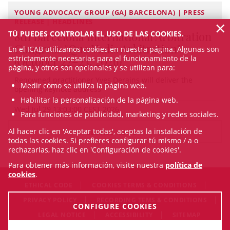
YOUNG ADVOCACY GROUP (GAJ BARCELONA) | PRESS
×
RELEASE | HEADLINES
TÚ PUEDES CONTROLAR EL USO DE LAS COOKIES.
8th Barcelona International Arbitration
Congress "Quo Vadis Arbitration"
En el ICAB utilizamos cookies en nuestra página. Algunas son
estrictamente necesarias para el funcionamiento de la
(October 22–23, 2026)
página, y otros son opcionales y se utilizan para:
Renowned practitioner Yves Derains will deliver the
Medir cómo se utiliza la página web.
opening keynote address
Habilitar la personalización de la página web.
Wed Jul 29 13:03:00 CEST 2026
Para funciones de publicidad, marketing y redes sociales.
Al hacer clic en 'Aceptar todas', aceptas la instalación de
SEE ALL NEWS
todas las cookies. Si prefieres configurar tú mismo / a o
rechazarlas, haz clic en 'Configuración de cookies'.
Para obtener más información, visite nuestra
política de
cookies
.
ETHICAL CODE
COOKIES TERMS & CONDITIONS
PRIVACY POLICY
RECORDING TEMS & CONDITIONS
CONFIGURE COOKIES
LEGAL NOTICE
ACCESSIBILITY
SITEMAP