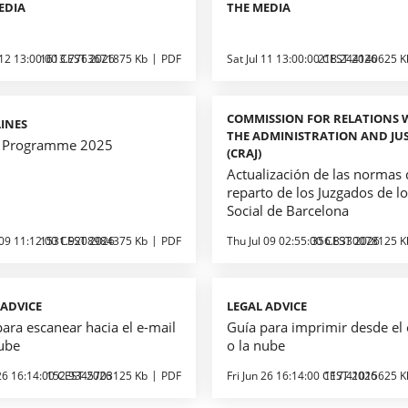
EDIA
THE MEDIA
 12 13:00:00 CEST 2026
1613.7763671875 Kb
PDF
Sat Jul 11 13:00:00 CEST 2026
218.244140625 K
COMMISSION FOR RELATIONS 
INES
THE ADMINISTRATION AND JUS
 Programme 2025
(CRAJ)
Actualización de las normas
reparto de los Juzgados de l
Social de Barcelona
 09 11:12:00 CEST 2026
1531.9208984375 Kb
PDF
Thu Jul 09 02:55:00 CEST 2026
356.8330078125 K
 ADVICE
LEGAL ADVICE
ara escanear hacia el e-mail
Guía para imprimir desde el 
nube
o la nube
 26 16:14:00 CEST 2026
152.9345703125 Kb
PDF
Fri Jun 26 16:14:00 CEST 2026
117.41015625 K