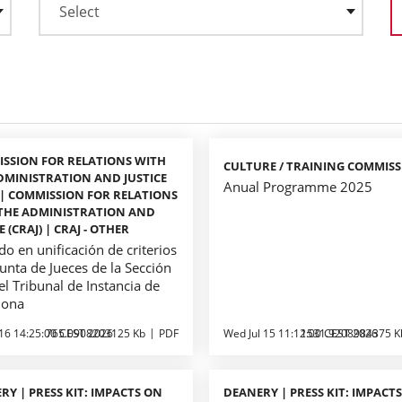
SSION FOR RELATIONS WITH
CULTURE / TRAINING COMMIS
DMINISTRATION AND JUSTICE
Anual Programme 2025
) | COMMISSION FOR RELATIONS
THE ADMINISTRATION AND
E (CRAJ) | CRAJ - OTHER
o en unificación de criterios
Junta de Jueces de la Sección
del Tribunal de Instancia de
lona
 16 14:25:00 CEST 2026
765.0908203125 Kb
PDF
Wed Jul 15 11:12:00 CEST 2026
1531.9208984375 K
RY | PRESS KIT: IMPACTS ON
DEANERY | PRESS KIT: IMPACT