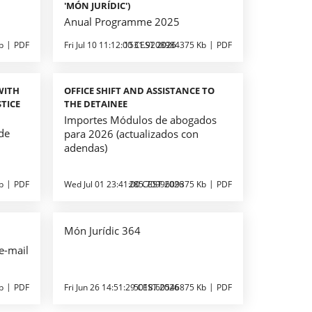
'MÓN JURÍDIC')
Anual Programme 2025
b
PDF
Fri Jul 10 11:12:00 CEST 2026
1531.9208984375 Kb
PDF
WITH
OFFICE SHIFT AND ASSISTANCE TO
TICE
THE DETAINEE
Importes Módulos de abogados
 de
para 2026 (actualizados con
o
adendas)
b
PDF
Wed Jul 01 23:41:00 CEST 2026
285.7099609375 Kb
PDF
Món Jurídic 364
e-mail
b
PDF
Fri Jun 26 14:51:29 CEST 2026
5018.60546875 Kb
PDF