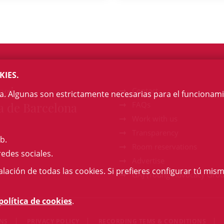
KIES.
egi
Contact
na. Algunas son estrictamente necesarias para el funcionami
a de Barcelona
FAQs
Work with us
Transparency
b.
Room reservations
redes sociales.
Advertise
talación de todas las cookies. Si prefieres configurar tú mism
GAJ (Young Advocacy Grou
política de cookies
.
ONS
PRIVACY POLICY
RECORDING TEMS & CONDITIONS