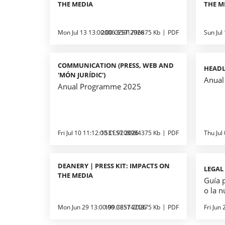
THE MEDIA
THE M
Mon Jul 13 13:00:00 CEST 2026
2006.6591796875 Kb
PDF
Sun Jul
COMMUNICATION (PRESS, WEB AND
HEADL
'MÓN JURÍDIC')
Anual
Anual Programme 2025
Fri Jul 10 11:12:00 CEST 2026
1531.9208984375 Kb
PDF
Thu Jul
DEANERY | PRESS KIT: IMPACTS ON
LEGAL
THE MEDIA
Guía p
o la 
Mon Jun 29 13:00:00 CEST 2026
199.3857421875 Kb
PDF
Fri Jun