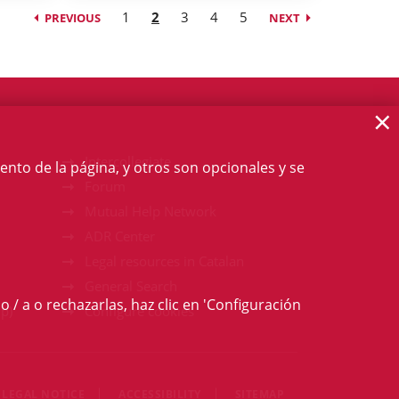
1
2
3
4
5
PREVIOUS
NEXT
×
Intercollegiate
ento de la página, y otros son opcionales y se
Forum
Mutual Help Network
ADR Center
Legal resources in Catalan
General Search
o / a o rechazarlas, haz clic en 'Configuración
p)
Configure cookies
LEGAL NOTICE
ACCESSIBILITY
SITEMAP