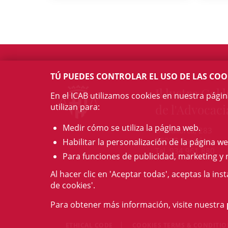
TÚ PUEDES CONTROLAR EL USO DE LAS COO
Il·lustre Col·l
En el ICAB utilizamos cookies en nuestra pági
utilizan para:
de l'Advocaci
Medir cómo se utiliza la página web.
c/ Mallorca, 283
08037 Barcelona
Habilitar la personalización de la página we
Tel. 934 961 880
Para funciones de publicidad, marketing y 
Al hacer clic en 'Aceptar todas', aceptas la ins
de cookies'.
Para obtener más información, visite nuestra
ETHICAL CODE
COOKIES TERMS & CONDITI