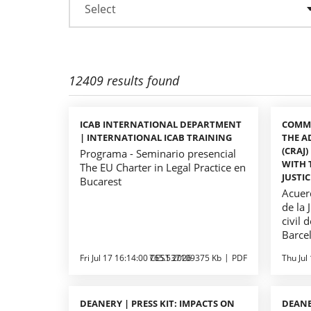
12409 results found
ICAB INTERNATIONAL DEPARTMENT
COMMI
| INTERNATIONAL ICAB TRAINING
THE A
(CRAJ
Programa - Seminario presencial
WITH 
The EU Charter in Legal Practice en
JUSTIC
Bucarest
Acuerd
de la 
civil 
Barce
Fri Jul 17 16:14:00 CEST 2026
765.537109375 Kb
PDF
Thu Jul
DEANERY | PRESS KIT: IMPACTS ON
DEANE