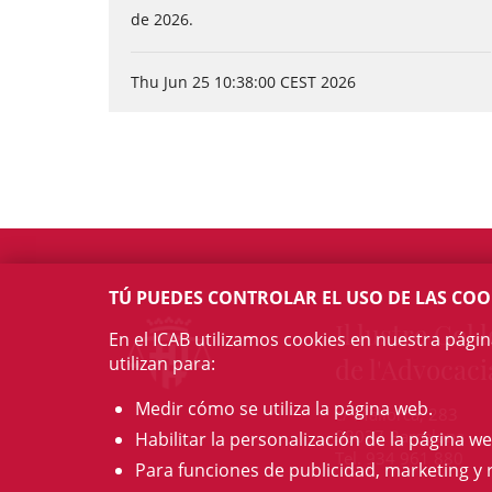
de 2026.
Thu Jun 25 10:38:00 CEST 2026
TÚ PUEDES CONTROLAR EL USO DE LAS COO
Il·lustre Col·l
En el ICAB utilizamos cookies en nuestra pági
utilizan para:
de l'Advocaci
Medir cómo se utiliza la página web.
c/ Mallorca, 283
08037 Barcelona
Habilitar la personalización de la página we
Tel. 934 961 880
Para funciones de publicidad, marketing y 