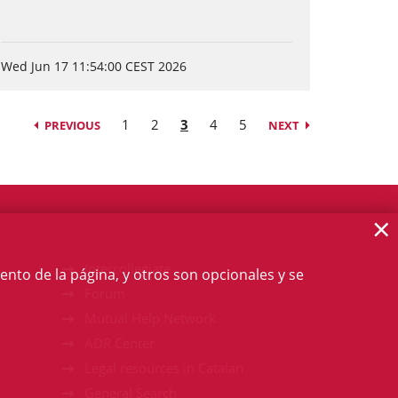
Wed Jun 17 11:54:00 CEST 2026
1
2
3
4
5
PREVIOUS
NEXT
×
Intercollegiate
ento de la página, y otros son opcionales y se
Forum
Mutual Help Network
ADR Center
Legal resources in Catalan
General Search