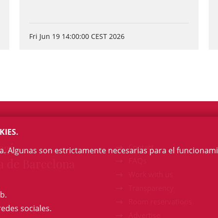
Fri Jun 19 14:00:00 CEST 2026
KIES.
egi
Contact
na. Algunas son estrictamente necesarias para el funcionami
a de Barcelona
FAQs
Work with us
Transparency
b.
Room reservations
redes sociales.
Advertise