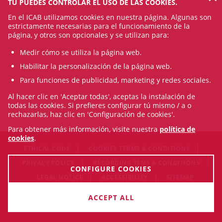
TÚ PUEDES CONTROLAR EL USO DE LAS COOKIES.
En el ICAB utilizamos cookies en nuestra página. Algunas son
estrictamente necesarias para el funcionamiento de la
página, y otros son opcionales y se utilizan para:
Medir cómo se utiliza la página web.
Habilitar la personalización de la página web.
Para funciones de publicidad, marketing y redes sociales.
Al hacer clic en 'Aceptar todas', aceptas la instalación de
todas las cookies. Si prefieres configurar tú mismo / a o
rechazarlas, haz clic en 'Configuración de cookies'.
Para obtener más información, visite nuestra
política de
cookies
.
ETHICAL CODE
COOKIES TERMS & CONDITIONS
PRIVACY POLICY
RECORDING TEMS & CONDITIONS
CONFIGURE COOKIES
LEGAL NOTICE
ACCESSIBILITY
SITEMAP
© Sun Aug 09 14:59:10 CEST 2026 Il·lustre Col·legi de
ACCEPT ALL
l'Advocacia de Barcelona. All rigths reserved