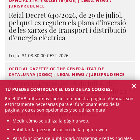
OFFICIAL STATE GAZETTE (BOE) | LEGAL NEWS /
JURISPRUDENCE
Reial Decret 640/2026, de 29 de juliol,
pel qual es regulen els plans d'inversió
de les xarxes de transport i distribució
d'energia elèctrica
Fri Jul 31 08:30:00 CEST 2026
OFFICIAL GAZETTE OF THE GENERALITAT DE
CATALUNYA (DOGC) | LEGAL NEWS / JURISPRUDENCE
×
Decret 124/2026, de 28 de juliol, de
modificació del Decret 259/2008, de 23
TÚ PUEDES CONTROLAR EL USO DE LAS COOKIES.
de desembre, pel qual s'aprova el Pla de
En el ICAB utilizamos cookies en nuestra página. Algunas son
comptabilitat de les fundacions i les
estrictamente necesarias para el funcionamiento de la
página, y otros son opcionales y se utilizan para:
associacions subjectes a la ...
Medir cómo se utiliza la página web.
Habilitar la personalización de la página web.
Thu Jul 30 10:38:00 CEST 2026
Para funciones de publicidad, marketing y redes sociales.