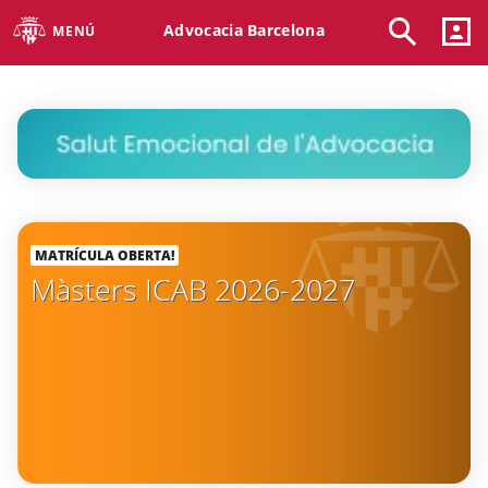
Advocacia Barcelona
MENÚ
MATRÍCULA OBERTA!
Màsters ICAB 2026-2027