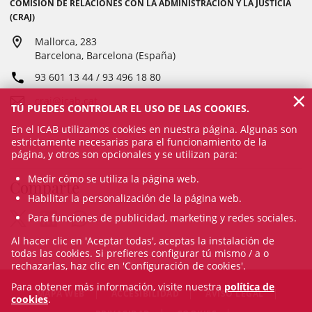
COMISIÓN DE RELACIONES CON LA ADMINISTRACIÓN Y LA JUSTICIA
(CRAJ)
Mallorca, 283
Barcelona, Barcelona (España)
93 601 13 44 / 93 496 18 80
×
craj@icab.cat
TÚ PUEDES CONTROLAR EL USO DE LAS COOKIES.
En el ICAB utilizamos cookies en nuestra página. Algunas son
estrictamente necesarias para el funcionamiento de la
página, y otros son opcionales y se utilizan para:
Medir cómo se utiliza la página web.
Comparte
Habilitar la personalización de la página web.
Para funciones de publicidad, marketing y redes sociales.
Al hacer clic en 'Aceptar todas', aceptas la instalación de
todas las cookies. Si prefieres configurar tú mismo / a o
rechazarlas, haz clic en 'Configuración de cookies'.
Para obtener más información, visite nuestra
política de
MAPA WEB
ACCESIBILIDAD
AVISO LEGAL
cookies
.