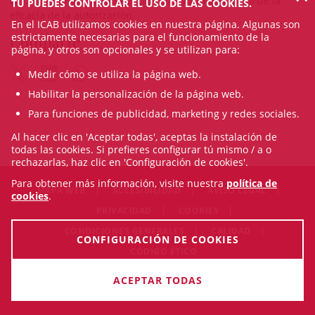
La concesión de la autorización comportará el inicio de la
TÚ PUEDES CONTROLAR EL USO DE LAS COOKIES.
eficacia de la autorización.
En el ICAB utilizamos cookies en nuestra página. Algunas son
estrictamente necesarias para el funcionamiento de la
Comparte
página, y otros son opcionales y se utilizan para:
Medir cómo se utiliza la página web.
Habilitar la personalización de la página web.
Para funciones de publicidad, marketing y redes sociales.
Al hacer clic en 'Aceptar todas', aceptas la instalación de
todas las cookies. Si prefieres configurar tú mismo / a o
rechazarlas, haz clic en 'Configuración de cookies'.
Para obtener más información, visite nuestra
política de
MAPA WEB
ACCESIBILIDAD
AVISO LEGAL
cookies
.
PRIVACIDAD
COOKIES
CONDICIONES GENERALES
CALIDAD
CONFIGURACIÓN DE COOKIES
CÓDIGO ÉTICO
© Fri Aug 07 10:33:53 CEST 2026 Il·lustre Col·legi de l'Advocacia
ACEPTAR TODAS
de Barcelona. Todos los derechos reservados