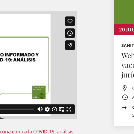
20
JU
SANIT
Web
vac
jurí
una contra la COVID-19: análisis