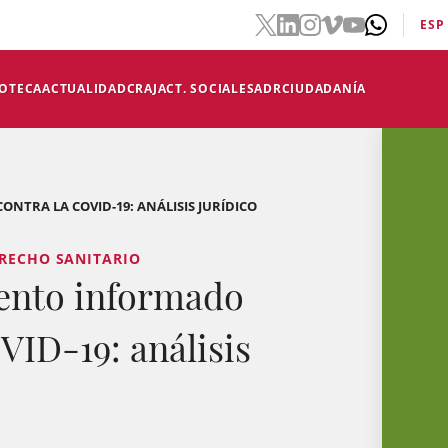
ESP
IOTECA
ACTUALIDAD
CRAJ
ACT. SOCIALES
ADR
CIUDADANÍA
TRA LA COVID-19: ANÁLISIS JURÍDICO
ERECHO SANITARIO
ento informado
VID-19: análisis