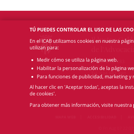
TÚ PUEDES CONTROLAR EL USO DE LAS COO
Il·lustre Col·l
En el ICAB utilizamos cookies en nuestra pági
utilizan para:
de l'Advocaci
Medir cómo se utiliza la página web.
c/ Mallorca, 283
08037 Barcelona
Habilitar la personalización de la página we
Tel. 934 961 880
Para funciones de publicidad, marketing y 
Al hacer clic en 'Aceptar todas', aceptas la ins
de cookies'.
Para obtener más información, visite nuestra
MAPA WEB
ACCESIBILIDAD
AV
© Fri Aug 07 22:07