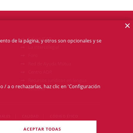
×
Talent ICAB
ento de la página, y otros son opcionales y se
La intercolegial
Foro
Red de Ayuda Mútua
Centro ADR
Recursos jurídicos en lengua
o / a o rechazarlas, haz clic en 'Configuración
catalana
RALES
CALIDAD
CÓDIGO ÉTICO
derechos reservados
ACEPTAR TODAS