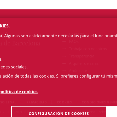
KIES.
egi
Contacto
na. Algunas son estrictamente necesarias para el funcionami
a de Barcelona
FAQs
Trabaja con nosotros
Transparencia
b.
Alquiler de salas
redes sociales.
Anúnciate
talación de todas las cookies. Si prefieres configurar tú mism
GAJ
política de cookies
.
ISO LEGAL
PRIVACIDAD
COOKIES
CONDICIONES GENE
:07 CEST 2026 Il·lustre Col·legi de l'Advocacia de Barcelona. Todos los 
CONFIGURACIÓN DE COOKIES