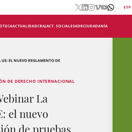
ESP
IOTECA
ACTUALIDAD
CRAJ
ACT. SOCIALES
ADR
CIUDADANÍA
A UE: EL NUEVO REGLAMENTO DE
IÓN DE DERECHO INTERNACIONAL
ebinar La
E: el nuevo
ión de pruebas