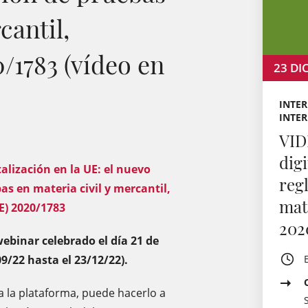
cantil,
/1783 (vídeo en
23
DI
INTER
INTE
VID
digi
alización en la UE: el nuevo
reg
s en materia civil y mercantil,
mat
E) 2020/1783
2020
webinar celebrado el día 21 de
9/22 hasta el 23/12/22).
 a la plataforma, puede hacerlo a