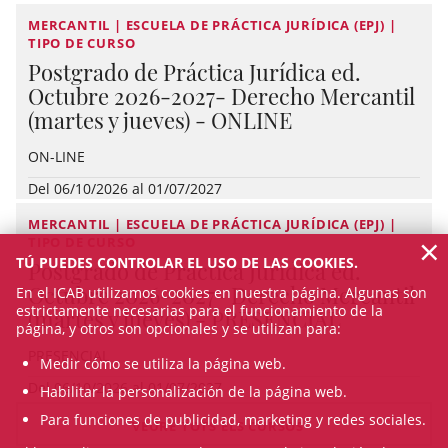
MERCANTIL | ESCUELA DE PRÁCTICA JURÍDICA (EPJ) |
TIPO DE CURSO
Postgrado de Práctica Jurídica ed.
Octubre 2026-2027- Derecho Mercantil
(martes y jueves) - ONLINE
ON-LINE
Del 06/10/2026 al 01/07/2027
MERCANTIL | ESCUELA DE PRÁCTICA JURÍDICA (EPJ) |
×
TIPO DE CURSO
TÚ PUEDES CONTROLAR EL USO DE LAS COOKIES.
Postgrado de Práctica Jurídica ed.
Octubre 2026-2027- Derecho Mercantil
En el ICAB utilizamos cookies en nuestra página. Algunas son
estrictamente necesarias para el funcionamiento de la
(martes y jueves) - PRESENCIAL
página, y otros son opcionales y se utilizan para:
PRESENCIAL
Medir cómo se utiliza la página web.
Del 06/10/2026 al 01/07/2027
Habilitar la personalización de la página web.
Para funciones de publicidad, marketing y redes sociales.
VEURE TOTS ELS CURSOS