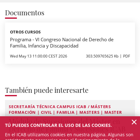
Documentos
OTROS CURSOS
Programa - VI Congreso Nacional de Derecho de
Familia, Infancia y Discapacidad
Wed May 13 11:00:00 CEST 2026
303.509765625 Kb
PDF
También puede interesarte
SECRETARÍA TÉCNICA CAMPUS ICAB / MÁSTERS
FORMACIÓN | CIVIL | FAMILIA | MASTERS | MASTER
×
Módulo de Sucesiones del Máster en
TÚ PUEDES CONTROLAR EL USO DE LAS COOKIES.
Derecho de Familia y Sucesiones ICAB
2027
En el ICAB utilizamos cookies en nuestra página. Algunas son