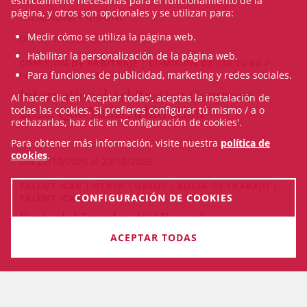
estrictamente necesarias para el funcionamiento de la
página, y otros son opcionales y se utilizan para:
PRESENCIAL Y ON-LINE
Medir cómo se utiliza la página web.
Del 08/03/2027 al 14/07/2027
Habilitar la personalización de la página web.
COMISIÓN DE ARBITRAJE | COMISIÓN DE CULTURA /
Para funciones de publicidad, marketing y redes sociales.
FORMACIÓN | CONGRESO
International Arbitration Congress
Al hacer clic en 'Aceptar todas', aceptas la instalación de
2026. Quo Vadis Arbitration
todas las cookies. Si prefieres configurar tú mismo / a o
rechazarlas, haz clic en 'Configuración de cookies'.
Para obtener más información, visite nuestra
política de
cookies
.
Del 22/10/2026 al 23/10/2026
TALENT ICAB | OTROS CURSOS | BOLSA DE TRABAJO |
CONFIGURACIÓN DE COOKIES
TALENT ICAB
Feria del Empleo ICAB 2026
ACEPTAR TODAS
14/10/2026