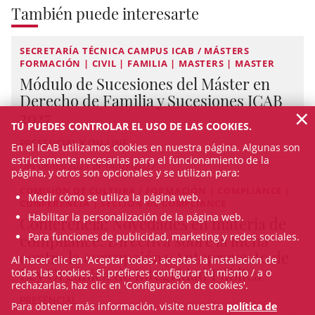
También puede interesarte
SECRETARÍA TÉCNICA CAMPUS ICAB / MÁSTERS
FORMACIÓN | CIVIL | FAMILIA | MASTERS | MASTER
Módulo de Sucesiones del Máster en
Derecho de Familia y Sucesiones ICAB
×
2027
TÚ PUEDES CONTROLAR EL USO DE LAS COOKIES.
PRESENCIAL Y ON-LINE
En el ICAB utilizamos cookies en nuestra página. Algunas son
estrictamente necesarias para el funcionamiento de la
Del 08/03/2027 al 14/07/2027
página, y otros son opcionales y se utilizan para:
COMISIÓN DE CULTURA / FORMACIÓN | COMPLIANCE |
Medir cómo se utiliza la página web.
CONFERENCIA | SECCIÓN DE COMPLIANCE
Habilitar la personalización de la página web.
Conferencia: Novedades en materia de
Para funciones de publicidad, marketing y redes sociales.
compliance: Directiva sobre la lucha
contra la corrupción y Anteproyecto de
Al hacer clic en 'Aceptar todas', aceptas la instalación de
Ley Orgánica de Integridad Pública
todas las cookies. Si prefieres configurar tú mismo / a o
rechazarlas, haz clic en 'Configuración de cookies'.
PRESENCIAL
Para obtener más información, visite nuestra
política de