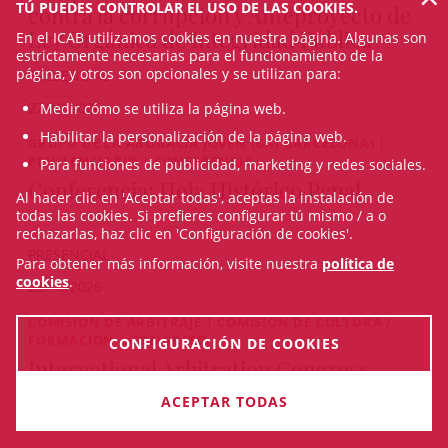
TÚ PUEDES CONTROLAR EL USO DE LAS COOKIES.
contra la corrupción y Anteproyecto de
Ley Orgánica de Integridad Pública
En el ICAB utilizamos cookies en nuestra página. Algunas son
estrictamente necesarias para el funcionamiento de la
página, y otros son opcionales y se utilizan para:
PRESENCIAL
27/10/2026
Medir cómo se utiliza la página web.
Habilitar la personalización de la página web.
GRUPO DE LA ABOGACÍA JOVEN (GAJ BARCELONA) |
PENITENCIARIO | CONFERENCIA
Para funciones de publicidad, marketing y redes sociales.
Conferencia: Hoja Histórico Penal
Al hacer clic en 'Aceptar todas', aceptas la instalación de
todas las cookies. Si prefieres configurar tú mismo / a o
rechazarlas, haz clic en 'Configuración de cookies'.
PRESENCIAL
Para obtener más información, visite nuestra
política de
cookies
.
22/10/2026
COMISIÓN DE ARBITRAJE | COMISIÓN DE CULTURA /
FORMACIÓN | CONGRESO
CONFIGURACIÓN DE COOKIES
International Arbitration Congress
2026. Quo Vadis Arbitration
ACEPTAR TODAS