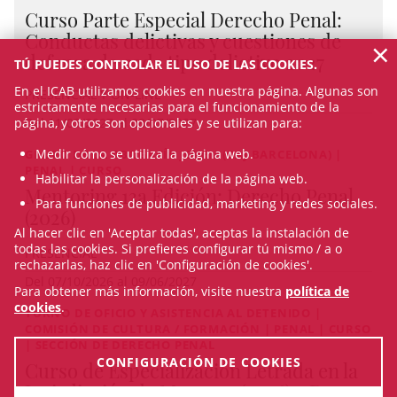
Curso Parte Especial Derecho Penal:
Conductas delictivas y cuestiones de
×
defensa de cada tipo delictivo 2027
TÚ PUEDES CONTROLAR EL USO DE LAS COOKIES.
En el ICAB utilizamos cookies en nuestra página. Algunas son
PRESENCIAL Y ON-LINE
estrictamente necesarias para el funcionamiento de la
Del 11/03/2027 al 08/07/2027
página, y otros son opcionales y se utilizan para:
Medir cómo se utiliza la página web.
GRUPO DE LA ABOGACÍA JOVEN (GAJ BARCELONA) |
PENAL | CURSO
Habilitar la personalización de la página web.
Mentoring 13a Edición: Derecho Penal
Para funciones de publicidad, marketing y redes sociales.
(2026)
Al hacer clic en 'Aceptar todas', aceptas la instalación de
todas las cookies. Si prefieres configurar tú mismo / a o
PRESENCIAL
rechazarlas, haz clic en 'Configuración de cookies'.
Del 07/10/2026 al 09/06/2027
Para obtener más información, visite nuestra
política de
cookies
.
TURNO DE OFICIO Y ASISTENCIA AL DETENIDO |
COMISIÓN DE CULTURA / FORMACIÓN | PENAL | CURSO
| SECCIÓN DE DERECHO PENAL
CONFIGURACIÓN DE COOKIES
Curso de Especialización Letrada en la
Jurisdicción de Menores (2026) - De