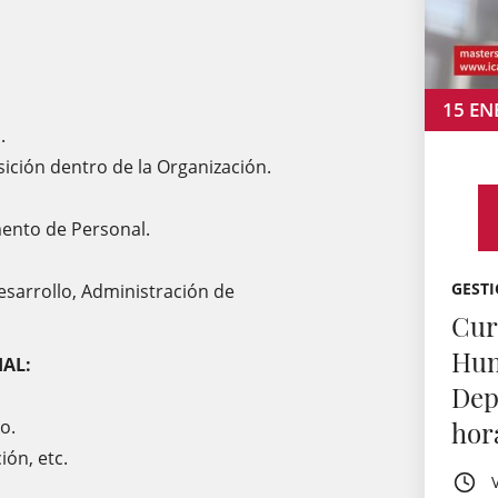
15
EN
a.
sición dentro de la Organización.
mento de Personal.
GESTI
esarrollo, Administración de
Cur
Hum
IAL:
Dep
lo.
hor
ión, etc.