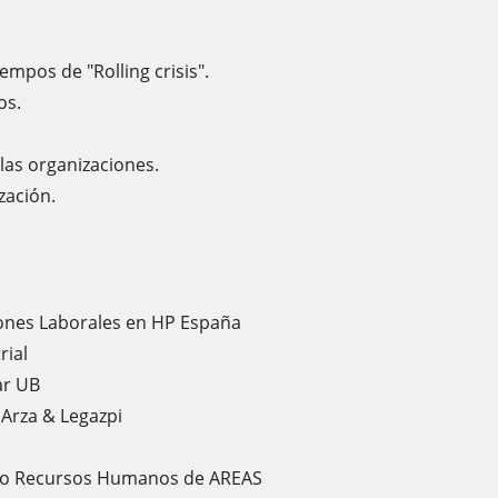
iempos de "Rolling crisis".
ios.
 las organizaciones.
zación.
iones Laborales en HP España
rial
ar UB
 Arza & Legazpi
tivo Recursos Humanos de AREAS