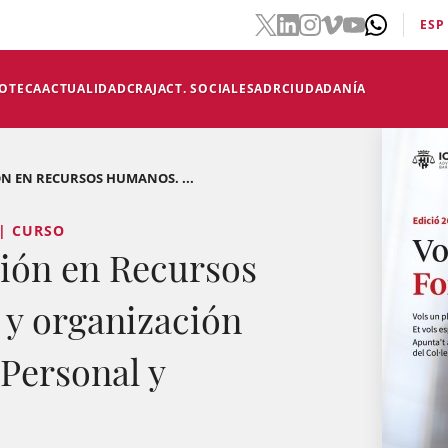
ESP
IOTECA
ACTUALIDAD
CRAJ
ACT. SOCIALES
ADR
CIUDADANÍA
ÓN EN RECURSOS HUMANOS. ...
 | CURSO
ción en Recursos
y organización
Personal y