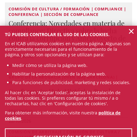
COMISIÓN DE CULTURA / FORMACIÓN | COMPLIANCE |
CONFERENCIA | SECCIÓN DE COMPLIANCE
Conferencia: Novedades en materia de
×
compliance: Directiva sobre la lucha
TÚ PUEDES CONTROLAR EL USO DE LAS COOKIES.
contra la corrupción y Anteproyecto de
Ley Orgánica de Integridad Pública
En el ICAB utilizamos cookies en nuestra página. Algunas son
estrictamente necesarias para el funcionamiento de la
página, y otros son opcionales y se utilizan para:
PRESENCIAL
Medir cómo se utiliza la página web.
27/10/2026
Habilitar la personalización de la página web.
GRUPO DE LA ABOGACÍA JOVEN (GAJ BARCELONA) |
Para funciones de publicidad, marketing y redes sociales.
PENITENCIARIO | CONFERENCIA
Conferencia: Hoja Histórico Penal
Al hacer clic en 'Aceptar todas', aceptas la instalación de
todas las cookies. Si prefieres configurar tú mismo / a o
rechazarlas, haz clic en 'Configuración de cookies'.
PRESENCIAL
Para obtener más información, visite nuestra
política de
cookies
.
22/10/2026
COMISIÓN DE ARBITRAJE | COMISIÓN DE CULTURA /