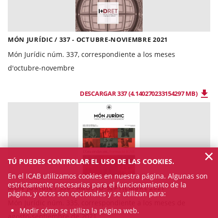
MÓN JURÍDIC / 337 - OCTUBRE-NOVIEMBRE 2021
Món Jurídic núm. 337, correspondiente a los meses
d'octubre-novembre
DESCARGAR 337 (4.140270233154297 MB)
×
TÚ PUEDES CONTROLAR EL USO DE LAS COOKIES.
En el ICAB utilizamos cookies en nuestra página. Algunas son
estrictamente necesarias para el funcionamiento de la
MÓN JURÍDIC / 336 - AGOSTO-SEPTIEMBRE 2021
página, y otros son opcionales y se utilizan para:
Món Jurídic núm. 335, correspondiente a los meses de
Medir cómo se utiliza la página web.
agosto-septiembre de 2021