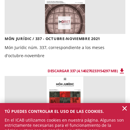
MÓN JURÍDIC / 337 - OCTUBRE-NOVIEMBRE 2021
Món Jurídic núm. 337, correspondiente a los meses
d'octubre-novembre
DESCARGAR 337 (4.140270233154297 MB)
×
TÚ PUEDES CONTROLAR EL USO DE LAS COOKIES.
En el ICAB utilizamos cookies en nuestra página. Algunas son
estrictamente necesarias para el funcionamiento de la
MÓN JURÍDIC / 336 - AGOSTO-SEPTIEMBRE 2021