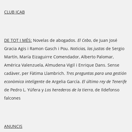
CLUB ICAB
DE TOT I MÉS:
Novelas de abogados.
El Cebo
, de Juan José
Gracia Agis i Ramon Gasch i Pou.
Noticias, las justas
de Sergio
Martín, María Eizaguirre Comendador, Alberto Palomar,
América Valenzuela, Almudena Vigil i Enrique Dans. Sense
cadàver, per Fàtima Llambrich.
Tres preguntas para una gestión
econòmica inteligente
de Argelia García.
El último rey de Tenerife
de Pedro L. Yúfera y
Los herederos de la tierra
, de Ildefonso
falcones
ANUNCIS