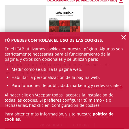
DESCARGAR 337 (4.140270233154297 MB)
×
TÚ PUEDES CONTROLAR EL USO DE LAS COOKIES.
En el ICAB utilizamos cookies en nuestra página. Algunas son
estrictamente necesarias para el funcionamiento de la
MÓN JURÍDIC / 336 - AGOSTO-SEPTIEMBRE 2021
página, y otros son opcionales y se utilizan para:
Món Jurídic núm. 335, correspondiente a los meses de
Medir cómo se utiliza la página web.
agosto-septiembre de 2021
Habilitar la personalización de la página web.
Para funciones de publicidad, marketing y redes sociales.
DESCARGAR 336 (7.606451034545898 MB)
Al hacer clic en 'Aceptar todas', aceptas la instalación de
todas las cookies. Si prefieres configurar tú mismo / a o
rechazarlas, haz clic en 'Configuración de cookies'.
Para obtener más información, visite nuestra
política de
MAPA WEB
ACCESIBILIDAD
AVISO LEGAL
cookies
.
PRIVACIDAD
COOKIES