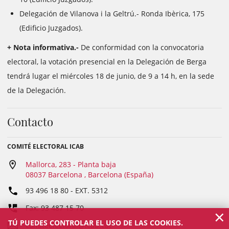
Delegación de Vilanova i la Geltrú.- Ronda Ibèrica, 175
(Edificio Juzgados).
+ Nota informativa.-
De conformidad con la convocatoria
electoral, la votación presencial en la Delegación de Berga
tendrá lugar el miércoles 18 de junio, de 9 a 14 h, en la sede
de la Delegación.
Contacto
COMITÉ ELECTORAL ICAB
Mallorca, 283 - Planta baja
08037 Barcelona , Barcelona (España)
93 496 18 80
- EXT.
5312
Fax: 93 487 15 70
×
TÚ PUEDES CONTROLAR EL USO DE LAS COOKIES.
comiteelectoral@icab.cat