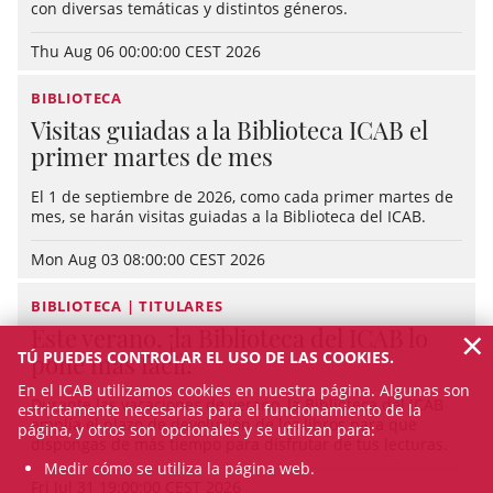
con diversas temáticas y distintos géneros.
Thu Aug 06 00:00:00 CEST 2026
BIBLIOTECA
Visitas guiadas a la Biblioteca ICAB el
primer martes de mes
El 1 de septiembre de 2026, como cada primer martes de
mes, se harán visitas guiadas a la Biblioteca del ICAB.
Mon Aug 03 08:00:00 CEST 2026
BIBLIOTECA | TITULARES
×
Este verano, ¡la Biblioteca del ICAB lo
TÚ PUEDES CONTROLAR EL USO DE LAS COOKIES.
pone más fácil!
En el ICAB utilizamos cookies en nuestra página. Algunas son
Durante las vacaciones de verano, la Biblioteca del ICAB
estrictamente necesarias para el funcionamiento de la
amplía el plazo de devolución de los libros para que
página, y otros son opcionales y se utilizan para:
dispongas de más tiempo para disfrutar de tus lecturas.
Medir cómo se utiliza la página web.
Fri Jul 31 19:00:00 CEST 2026