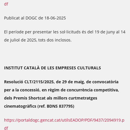
df
Publicat al DOGC de 18-06-2025
El període per presentar les sol·licituds és del 19 de juny al 14
de juliol de 2025, tots dos inclosos.
INSTITUT CATALÀ DE LES EMPRESES CULTURALS
Resolució CLT/2115/2025, de 29 de maig, de convocatòria
per a la concessió, en règim de concurrència competitiva,
dels Premis Shortcat als millors curtmetratges
cinematogràfics (ref. BDNS 837795)
https://portaldogc.gencat.cat/utilsEADOP/PDF/9437/2094919.p
df