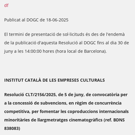
df
Publicat al DOGC de 18-06-2025
El termini de presentació de sol·licituds és des de l'endemà
de la publicació d'aquesta Resolució al DOGC fins al dia 30 de
juny a les 14:00:00 hores (hora local de Barcelona).
INSTITUT CATALÀ DE LES EMPRESES CULTURALS
Resolució CLT/2156/2025, de 5 de juny, de convocatòria per
a la concessió de subvencions, en règim de concurrència
competitiva, per fomentar les coproduccions internacionals
minoritàries de llargmetratges cinematogràfics (ref. BDNS
838083)