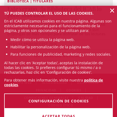
BIBLIOTECA | TITULARES
×
Este verano, ¡la Biblioteca del ICAB lo
TÚ PUEDES CONTROLAR EL USO DE LAS COOKIES.
pone más fácil!
En el ICAB utilizamos cookies en nuestra página. Algunas son
Durante las vacaciones de verano, la Biblioteca del ICAB
estrictamente necesarias para el funcionamiento de la
amplía el plazo de devolución de los libros para que
página, y otros son opcionales y se utilizan para:
dispongas de más tiempo para disfrutar de tus lecturas.
Medir cómo se utiliza la página web.
Fri Jul 31 19:00:00 CEST 2026
Habilitar la personalización de la página web.
Para funciones de publicidad, marketing y redes sociales.
VER TODAS LAS NOTICIAS
Al hacer clic en 'Aceptar todas', aceptas la instalación de
todas las cookies. Si prefieres configurar tú mismo / a o
rechazarlas, haz clic en 'Configuración de cookies'.
Para obtener más información, visite nuestra
política de
MAPA WEB
ACCESIBILIDAD
AVISO LEGAL
cookies
.
PRIVACIDAD
COOKIES
CONDICIONES GENERALES
CALIDAD
CONFIGURACIÓN DE COOKIES
CÓDIGO ÉTICO
© Fri Aug 07 23:20:11 CEST 2026 Il·lustre Col·legi de l'Advocacia
ACEPTAR TODAS