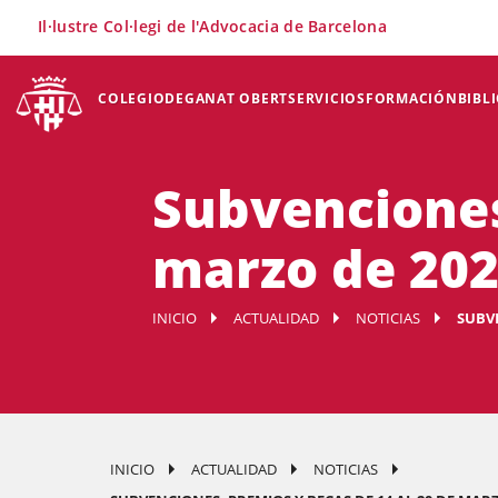
×
Il·lustre Col·legi de l'Advocacia de Barcelona
COLEGIO
DEGANAT OBERT
SERVICIOS
FORMACIÓN
BIBL
Subvenciones
marzo de 20
INICIO
ACTUALIDAD
NOTICIAS
SUBVE
INICIO
ACTUALIDAD
NOTICIAS