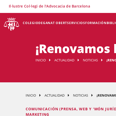
×
Il·lustre Col·legi de l'Advocacia de Barcelona
COLEGIO
DEGANAT OBERT
SERVICIOS
FORMACIÓN
BIBL
¡Renovamos l
INICIO
ACTUALIDAD
NOTICIAS
¡REN
INICIO
ACTUALIDAD
NOTICIAS
¡RENOVAMO
COMUNICACIÓN (PRENSA, WEB Y 'MÓN JURÍD
MARKETING