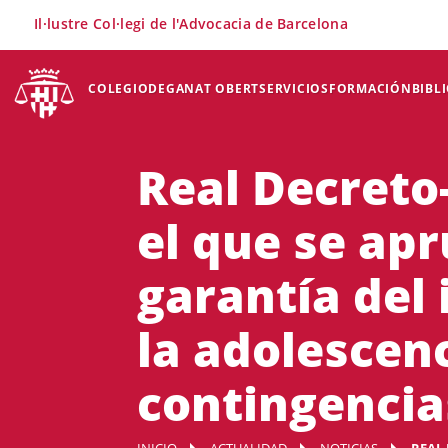
×
Il·lustre Col·legi de l'Advocacia de Barcelona
COLEGIO
DEGANAT OBERT
SERVICIOS
FORMACIÓN
BIBL
Real Decreto-
el que se ap
garantía del 
la adolescen
contingencia