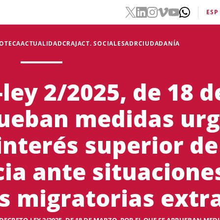
ESP
IOTECA
ACTUALIDAD
CRAJ
ACT. SOCIALES
ADR
CIUDADANÍA
ley 2/2025, de 18 d
rueban medidas urg
interés superior de 
cia ante situacione
s migratorias extr