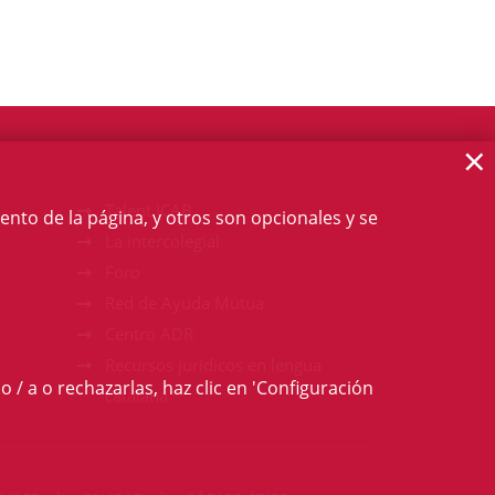
×
Talent ICAB
ento de la página, y otros son opcionales y se
La intercolegial
Foro
Red de Ayuda Mútua
Centro ADR
Recursos jurídicos en lengua
o / a o rechazarlas, haz clic en 'Configuración
catalana