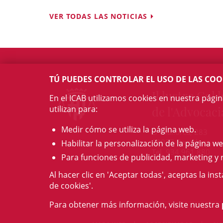
VER TODAS LAS NOTICIAS
TÚ PUEDES CONTROLAR EL USO DE LAS COO
Il·lustre Col·l
En el ICAB utilizamos cookies en nuestra pági
utilizan para:
de l'Advocaci
Medir cómo se utiliza la página web.
c/ Mallorca, 283
08037 Barcelona
Habilitar la personalización de la página we
Tel. 934 961 880
Para funciones de publicidad, marketing y 
Al hacer clic en 'Aceptar todas', aceptas la ins
de cookies'.
Para obtener más información, visite nuestra