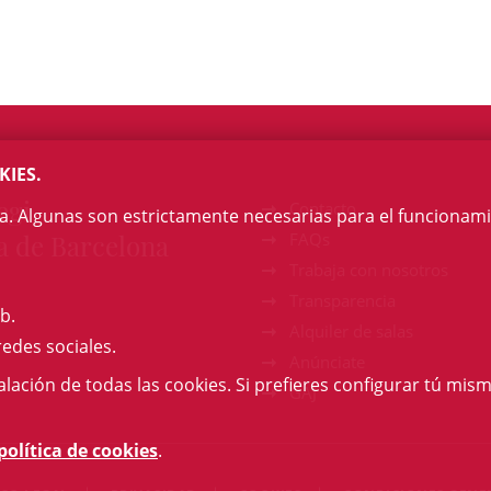
KIES.
egi
Contacto
na. Algunas son estrictamente necesarias para el funcionami
a de Barcelona
FAQs
Trabaja con nosotros
Transparencia
b.
Alquiler de salas
redes sociales.
Anúnciate
talación de todas las cookies. Si prefieres configurar tú mism
GAJ
política de cookies
.