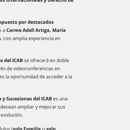
os internacionales y Derecho de
ompuesto por destacados
o a
Carme Adell Artiga,
María
s
, con amplia experiencia en
s del ICAB
se ofrecerá en doble
avés de videoconferencias en
es la oportunidad de acceder a la
 y Sucesiones del ICAB
es una
 desean ampliar y mejorar sus
 evolución.
ulos (
solo Familia
o
solo