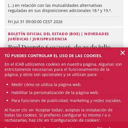
(...) en relación con las mutualidades alternativas
reguladas en sus disposiciones adicionales 18.ª y 19.ª.
Fri Jul 31 09:00:00 CEST 2026
BOLETÍN OFICIAL DEL ESTADO (BOE) | NOVEDADES
JURÍDICAS / JURISPRUDENCIA
Real Decreto 640/2026, de 29 de julio,
×
por el que se regulan los planes de
TÚ PUEDES CONTROLAR EL USO DE LAS COOKIES.
inversión de las redes de transporte y
En el ICAB utilizamos cookies en nuestra página. Algunas son
distribución de energía eléctrica
estrictamente necesarias para el funcionamiento de la
página, y otros son opcionales y se utilizan para:
Publicado en el BOE el viernes 31 de julio de 2026.
Medir cómo se utiliza la página web.
Fri Jul 31 08:30:00 CEST 2026
Habilitar la personalización de la página web.
Para funciones de publicidad, marketing y redes sociales.
VER TODAS LAS NOTICIAS
Al hacer clic en 'Aceptar todas', aceptas la instalación de
todas las cookies. Si prefieres configurar tú mismo / a o
rechazarlas, haz clic en 'Configuración de cookies'.