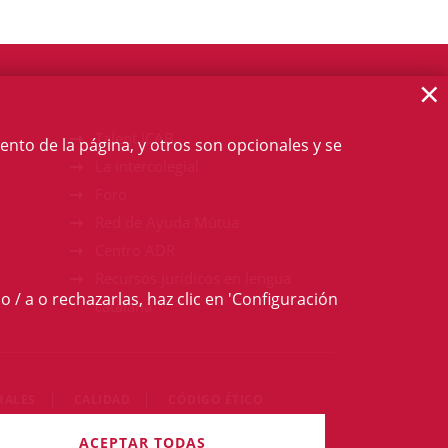
×
Talent ICAB
ento de la página, y otros son opcionales y se
La intercolegial
Foro
Red de Ayuda Mútua
Centro ADR
Recursos jurídicos en lengua
o / a o rechazarlas, haz clic en 'Configuración
catalana
RALES
CALIDAD
CÓDIGO ÉTICO
derechos reservados
ACEPTAR TODAS