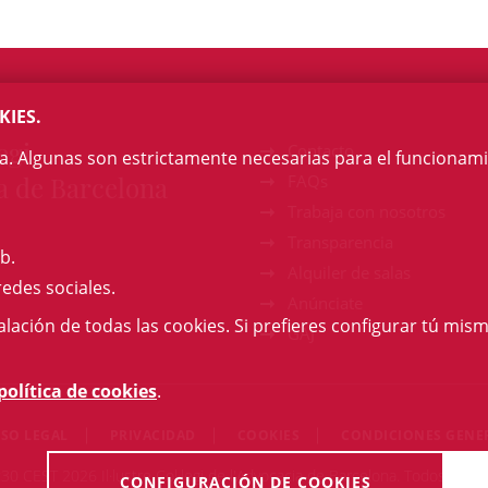
KIES.
egi
Contacto
na. Algunas son estrictamente necesarias para el funcionami
a de Barcelona
FAQs
Trabaja con nosotros
Transparencia
b.
Alquiler de salas
redes sociales.
Anúnciate
talación de todas las cookies. Si prefieres configurar tú mism
GAJ
política de cookies
.
ISO LEGAL
PRIVACIDAD
COOKIES
CONDICIONES GENE
:30 CEST 2026 Il·lustre Col·legi de l'Advocacia de Barcelona. Todos los 
CONFIGURACIÓN DE COOKIES