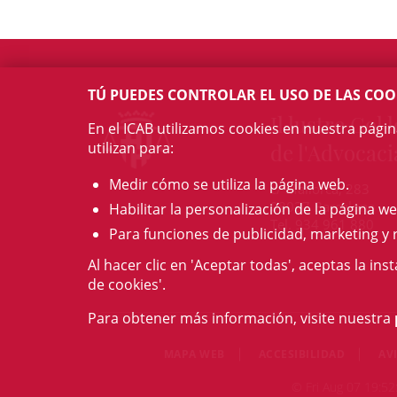
TÚ PUEDES CONTROLAR EL USO DE LAS COO
Il·lustre Col·l
En el ICAB utilizamos cookies en nuestra pági
utilizan para:
de l'Advocaci
Medir cómo se utiliza la página web.
c/ Mallorca, 283
08037 Barcelona
Habilitar la personalización de la página we
Tel. 934 961 880
Para funciones de publicidad, marketing y 
Al hacer clic en 'Aceptar todas', aceptas la ins
de cookies'.
Para obtener más información, visite nuestra
MAPA WEB
ACCESIBILIDAD
AV
© Fri Aug 07 19:52