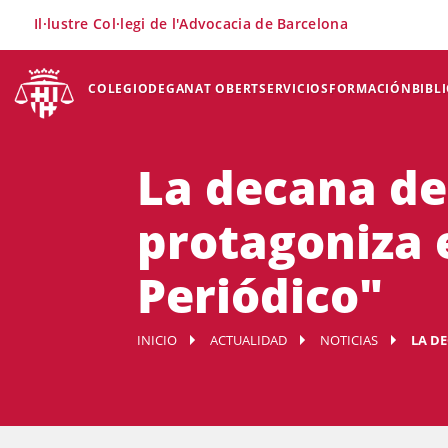
×
Il·lustre Col·legi de l'Advocacia de Barcelona
COLEGIO
DEGANAT OBERT
SERVICIOS
FORMACIÓN
BIBL
La decana del
protagoniza 
Periódico"
INICIO
ACTUALIDAD
NOTICIAS
LA DE