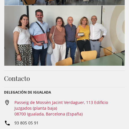
Contacto
DELEGACIÓN DE IGUALADA
Passeig de Mossèn Jacint Verdaguer, 113 Edificio
Juzgados (planta baja)
08700 Igualada, Barcelona (España)
93 805 05 91