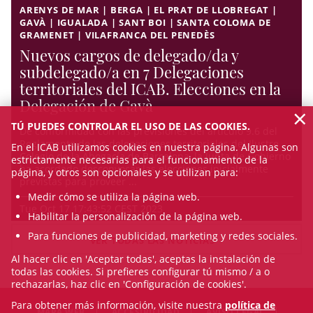
ARENYS DE MAR | BERGA | EL PRAT DE LLOBREGAT |
GAVÀ | IGUALADA | SANT BOI | SANTA COLOMA DE
GRAMENET | VILAFRANCA DEL PENEDÈS
Nuevos cargos de delegado/da y
subdelegado/a en 7 Delegaciones
territoriales del ICAB. Elecciones en la
Delegación de Gavà
×
TÚ PUEDES CONTROLAR EL USO DE LAS COOKIES.
De conformidad con las previsiones del artículo 9.6 del
Reglamento de las delegaciones territoriales del Ilustre
En el ICAB utilizamos cookies en nuestra página. Algunas son
Colegio de la Abogacía de Barcelona, la Junta de Gobierno
estrictamente necesarias para el funcionamiento de la
ha acordado desconvocar las elecciones inicialmente
página, y otros son opcionales y se utilizan para:
previstas para proveer ...
Medir cómo se utiliza la página web.
Tue Oct 17 17:43:52 CEST 2023
Habilitar la personalización de la página web.
Para funciones de publicidad, marketing y redes sociales.
VER TODAS LAS NOTICIAS
Al hacer clic en 'Aceptar todas', aceptas la instalación de
todas las cookies. Si prefieres configurar tú mismo / a o
rechazarlas, haz clic en 'Configuración de cookies'.
Para obtener más información, visite nuestra
política de
MAPA WEB
ACCESIBILIDAD
AVISO LEGAL