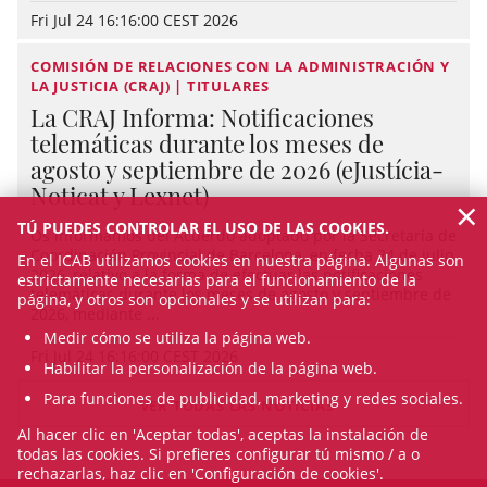
Fri Jul 24 16:16:00 CEST 2026
COMISIÓN DE RELACIONES CON LA ADMINISTRACIÓN Y
LA JUSTICIA (CRAJ) | TITULARES
La CRAJ Informa: Notificaciones
telemáticas durante los meses de
agosto y septiembre de 2026 (eJustícia-
Noticat y Lexnet)
×
TÚ PUEDES CONTROLAR EL USO DE LAS COOKIES.
Os informamos del Acuerdo adoptado por la Secretaría de
Coordinación Provincial de Barcelona, en fecha 24 de julio
En el ICAB utilizamos cookies en nuestra página. Algunas son
2026, relativo a la forma de efectuar las notificaciones
estrictamente necesarias para el funcionamiento de la
telemáticas durante los meses de agosto y septiembre de
página, y otros son opcionales y se utilizan para:
2026, mediante ...
Medir cómo se utiliza la página web.
Fri Jul 24 16:16:00 CEST 2026
Habilitar la personalización de la página web.
Para funciones de publicidad, marketing y redes sociales.
VER TODAS LAS NOTICIAS
Al hacer clic en 'Aceptar todas', aceptas la instalación de
todas las cookies. Si prefieres configurar tú mismo / a o
rechazarlas, haz clic en 'Configuración de cookies'.