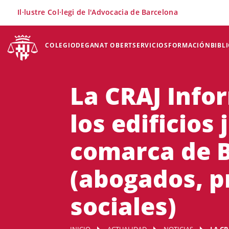
×
Il·lustre Col·legi de l'Advocacia de Barcelona
COLEGIO
DEGANAT OBERT
SERVICIOS
FORMACIÓN
BIBL
La CRAJ Info
los edificios 
comarca de B
(abogados, p
sociales)