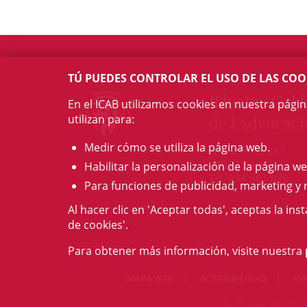
TÚ PUEDES CONTROLAR EL USO DE LAS COO
Il·lustre Col·l
En el ICAB utilizamos cookies en nuestra pági
utilizan para:
de l'Advocaci
Medir cómo se utiliza la página web.
c/ Mallorca, 283
08037 Barcelona
Habilitar la personalización de la página we
Tel. 934 961 880
Para funciones de publicidad, marketing y 
Al hacer clic en 'Aceptar todas', aceptas la ins
de cookies'.
Para obtener más información, visite nuestra
MAPA WEB
ACCESIBILIDAD
AV
© Thu Aug 06 20:51: