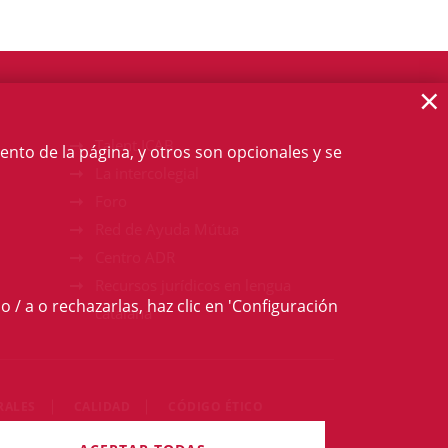
×
Talent ICAB
ento de la página, y otros son opcionales y se
La intercolegial
Foro
Red de Ayuda Mútua
Centro ADR
Recursos jurídicos en lengua
o / a o rechazarlas, haz clic en 'Configuración
catalana
RALES
CALIDAD
CÓDIGO ÉTICO
 derechos reservados