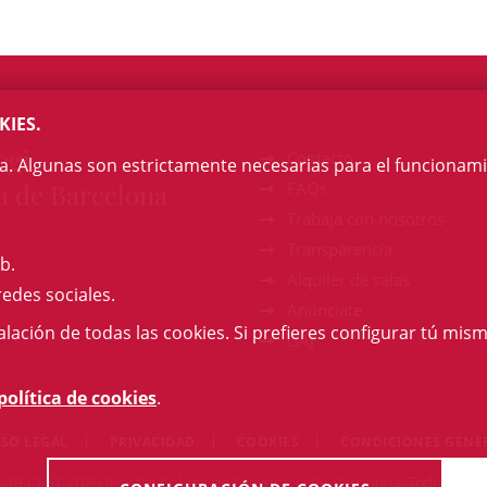
KIES.
egi
Contacto
na. Algunas son estrictamente necesarias para el funcionami
a de Barcelona
FAQs
Trabaja con nosotros
Transparencia
b.
Alquiler de salas
redes sociales.
Anúnciate
talación de todas las cookies. Si prefieres configurar tú mism
GAJ
política de cookies
.
ISO LEGAL
PRIVACIDAD
COOKIES
CONDICIONES GENE
19 CEST 2026 Il·lustre Col·legi de l'Advocacia de Barcelona. Todos los