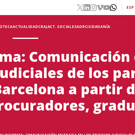
ESP
IOTECA
ACTUALIDAD
CRAJ
ACT. SOCIALES
ADR
CIUDADANÍA
rma: Comunicación
judiciales de los pa
arcelona a partir d
rocuradores, grad