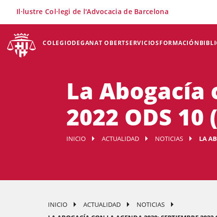
×
Il·lustre Col·legi de l'Advocacia de Barcelona
COLEGIO
DEGANAT OBERT
SERVICIOS
FORMACIÓN
BIBL
La Abogacía 
2022 ODS 10 
INICIO
ACTUALIDAD
NOTICIAS
LA AB
INICIO
ACTUALIDAD
NOTICIAS