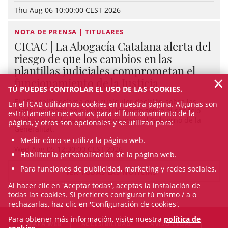
Thu Aug 06 10:00:00 CEST 2026
NOTA DE PRENSA | TITULARES
CICAC | La Abogacía Catalana alerta del
riesgo de que los cambios en las
plantillas judiciales comprometan el
×
funcionamiento de la Justicia
TÚ PUEDES CONTROLAR EL USO DE LAS COOKIES.
El "Consell" reclama que cualquier decisión sobre las
En el ICAB utilizamos cookies en nuestra página. Algunas son
plantillas tenga en cuenta su impacto sobre el servicio
estrictamente necesarias para el funcionamiento de la
público y traslada esta preocupación al Gobierno de la
página, y otros son opcionales y se utilizan para:
Generalitat.
Medir cómo se utiliza la página web.
Wed Aug 05 12:30:00 CEST 2026
Habilitar la personalización de la página web.
Para funciones de publicidad, marketing y redes sociales.
VER TODAS LAS NOTICIAS
Al hacer clic en 'Aceptar todas', aceptas la instalación de
todas las cookies. Si prefieres configurar tú mismo / a o
rechazarlas, haz clic en 'Configuración de cookies'.
Para obtener más información, visite nuestra
política de
MAPA WEB
ACCESIBILIDAD
AVISO LEGAL