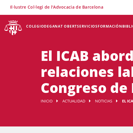
×
Il·lustre Col·legi de l'Advocacia de Barcelona
COLEGIO
DEGANAT OBERT
SERVICIOS
FORMACIÓN
BIBL
El ICAB abord
relaciones la
Congreso de 
INICIO
ACTUALIDAD
NOTICIAS
EL IC