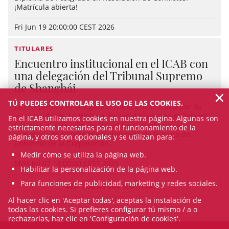
¡Matrícula abierta!
Fri Jun 19 20:00:00 CEST 2026
TITULARES
Encuentro institucional en el ICAB con
una delegación del Tribunal Supremo
de Shanghái
×
TÚ PUEDES CONTROLAR EL USO DE LAS COOKIES.
La recepción a la delegación china, encabezada por su
vicepresidente, Lu Weimin, ha tenido lugar en el Palauet
En el ICAB utilizamos cookies en nuestra página. Algunas son
Casades el 7 de julio de 2025 y ha contado con la
estrictamente necesarias para el funcionamiento de la
presencia de Natalia Martí, diputada de la Junta de
página, y otros son opcionales y se utilizan para:
Gobierno de la Corporación.
Medir cómo se utiliza la página web.
Mon Jul 07 14:00:00 CEST 2025
Habilitar la personalización de la página web.
Para funciones de publicidad, marketing y redes sociales.
VER TODAS LAS NOTICIAS
Al hacer clic en 'Aceptar todas', aceptas la instalación de
todas las cookies. Si prefieres configurar tú mismo / a o
rechazarlas, haz clic en 'Configuración de cookies'.