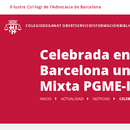
×
Il·lustre Col·legi de l'Advocacia de Barcelona
COLEGIO
DEGANAT OBERT
SERVICIOS
FORMACIÓN
BIBL
Celebrada en
Barcelona un
Mixta PGME-
INICIO
ACTUALIDAD
NOTICIAS
CELEB