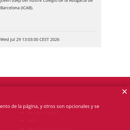
Joven (GAJ) del Ilustre Colegio de la Abogacía de
Barcelona (ICAB).
Wed Jul 29 13:03:00 CEST 2026
×
Talent ICAB
ento de la página, y otros son opcionales y se
La intercolegial
Foro
Red de Ayuda Mútua