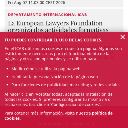
Fri Aug 07 11:03:00 CEST 2026
DEPARTAMENTO INTERNACIONAL ICAB
La European Lawyers Foundation
organiza dos actividades formativas
×
gratuitas en septiembre de 2026
TÚ PUEDES CONTROLAR EL USO DE LAS COOKIES.
La European Lawyers Foundation (ELF) organiza durante el
En el ICAB utilizamos cookies en nuestra página. Algunas son
mes de septiembre de 2026 dos actividades formativas
estrictamente necesarias para el funcionamiento de la
gratuitas dirigidas a profesionales de la abogacía de la
página, y otros son opcionales y se utilizan para:
Unión Europea. ...
Medir cómo se utiliza la página web.
Thu Aug 06 22:50:00 CEST 2026
Habilitar la personalización de la página web.
Para funciones de publicidad, marketing y redes sociales.
VER TODAS LAS NOTICIAS
Al hacer clic en 'Aceptar todas', aceptas la instalación de
todas las cookies. Si prefieres configurar tú mismo / a o
rechazarlas, haz clic en 'Configuración de cookies'.
Para obtener más información, visite nuestra
política de
MAPA WEB
ACCESIBILIDAD
AVISO LEGAL
cookies
.
PRIVACIDAD
COOKIES