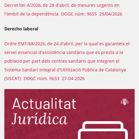
Decret llei 4/2026, de 28 d'abril, de mesures urgents en
l'àmbit de la dependència DOGC núm. 9655 29/04/2026
Derecho laboral
Ordre EMT/68/2026, de 24 d'abril, per la qual es garanteix el
servei essencial d'assistència sanitària que es presta a la
població per part dels centres sanitaris que integren el
Sistema Sanitari Integral d'Utilització Pública de Catalunya
(SISCAT) DOGC núm. 9653 27-04-2026