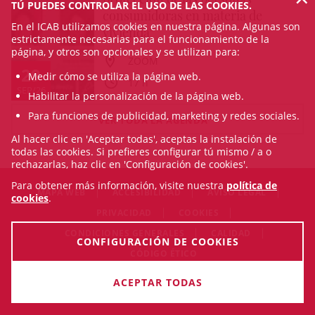
TÚ PUEDES CONTROLAR EL USO DE LAS COOKIES.
consumidoras en materia de
En el ICAB utilizamos cookies en nuestra página. Algunas son
vivienda"
estrictamente necesarias para el funcionamiento de la
página, y otros son opcionales y se utilizan para:
ZOOM
29
Medir cómo se utiliza la página web.
17 h
SEP/26
Habilitar la personalización de la página web.
Para funciones de publicidad, marketing y redes sociales.
VER TODA LA AGENDA
Al hacer clic en 'Aceptar todas', aceptas la instalación de
todas las cookies. Si prefieres configurar tú mismo / a o
rechazarlas, haz clic en 'Configuración de cookies'.
Para obtener más información, visite nuestra
política de
MAPA WEB
ACCESIBILIDAD
AVISO LEGAL
cookies
.
PRIVACIDAD
COOKIES
CONDICIONES GENERALES
CALIDAD
CONFIGURACIÓN DE COOKIES
CÓDIGO ÉTICO
© Sun Aug 09 16:32:54 CEST 2026 Il·lustre Col·legi de
ACEPTAR TODAS
l'Advocacia de Barcelona. Todos los derechos reservados