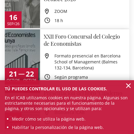
ZOOM
16
18 h
SEP/26
XXII Foro Concursal del Colegio
de Economistas
Formato presencial en Barcelona
School of Management (Balmes
132-134, Barcelona)
21
22
Según programa
OCT/26
OCT/26
×
TÚ PUEDES CONTROLAR EL USO DE LAS COOKIES.
Presentación del libro "Cuaderno
En el ICAB utilizamos cookies en nuestra página. Algunas son
Azul”, del Sr. de Javier Yanes
estrictamente necesarias para el funcionamiento de la
página, y otros son opcionales y se utilizan para:
Biblioteca ICAB
29
Medir cómo se utiliza la página web.
18 h
OCT/26
Habilitar la personalización de la página web.