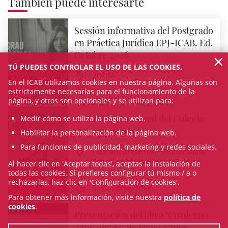
También puede interesarte
Sessión informativa del Postgrado
en Práctica Jurídica EPJ-ICAB. Ed.
×
Octubre 2026
TÚ PUEDES CONTROLAR EL USO DE LAS COOKIES.
ZOOM
En el ICAB utilizamos cookies en nuestra página. Algunas son
16
estrictamente necesarias para el funcionamiento de la
18 h
SEP/26
página, y otros son opcionales y se utilizan para:
XXII Foro Concursal del Colegio
Medir cómo se utiliza la página web.
de Economistas
Habilitar la personalización de la página web.
Para funciones de publicidad, marketing y redes sociales.
Formato presencial en Barcelona
School of Management (Balmes
Al hacer clic en 'Aceptar todas', aceptas la instalación de
132-134, Barcelona)
todas las cookies. Si prefieres configurar tú mismo / a o
21
22
rechazarlas, haz clic en 'Configuración de cookies'.
Según programa
OCT/26
OCT/26
Para obtener más información, visite nuestra
política de
cookies
.
Presentación del libro "Cuaderno
Azul”, del Sr. de Javier Yanes