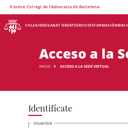
×
Il·lustre Col·legi de l'Advocacia de Barcelona
COLEGIO
DEGANAT OBERT
SERVICIOS
FORMACIÓN
BIBL
Acceso a la S
INICIO
ACCESO A LA SEDE VIRTUAL
Identifícate
Usuario/a