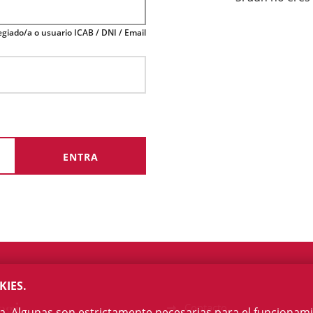
giado/a o usuario ICAB / DNI / Email
KIES.
egi
Contacto
na. Algunas son estrictamente necesarias para el funcionami