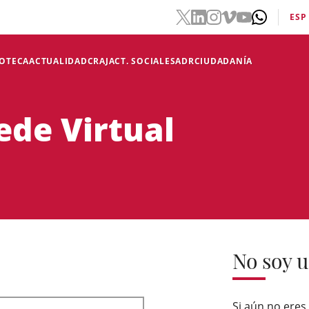
ESP
IOTECA
ACTUALIDAD
CRAJ
ACT. SOCIALES
ADR
CIUDADANÍA
ede Virtual
No soy u
Si aún no eres