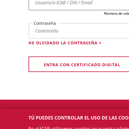
Número de cole
Contraseña
HE OLVIDADO LA CONTRASEÑA
ENTRA CON CERTIFICADO DIGITAL
TÚ PUEDES CONTROLAR EL USO DE LAS COO
Il·lustre Col·l
En el ICAB utilizamos cookies en nuestra pági