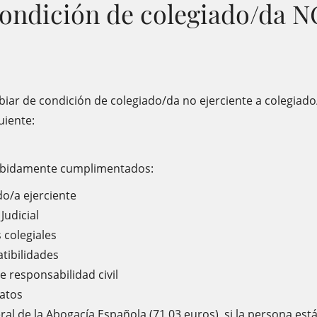
ondición de colegiado/da NO
r de condición de colegiado/da no ejerciente a colegiado/da
uiente:
ebidamente cumplimentados:
do/a ejerciente
Judicial
 colegiales
tibilidades
de responsabilidad civil
datos
ral de la Abogacía Española (71,03 euros), si la persona est