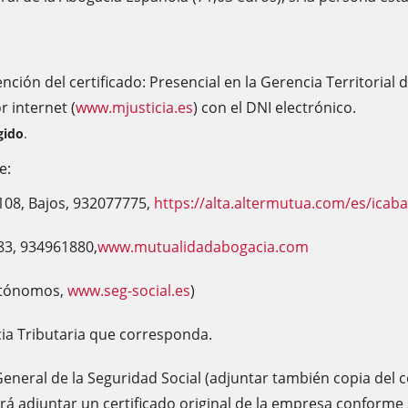
ción del certificado: Presencial en la Gerencia Territorial d
 internet (
www.mjusticia.es
) con el DNI electrónico.
gido
.
e:
108, Bajos, 932077775,
https://alta.altermutua.com/es/icab
83, 934961880,
www.mutualidadabogacia.com
Autónomos,
www.seg-social.es
)
ncia Tributaria que corresponda.
neral de la Seguridad Social (adjuntar también copia del c
á adjuntar un certificado original de la empresa conforme 