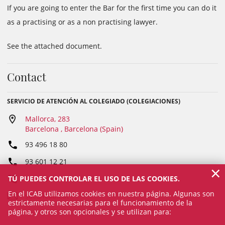
If you are going to enter the Bar for the first time you can do it
as a practising or as a non practising lawyer.
See the attached document.
Contact
SERVICIO DE ATENCIÓN AL COLEGIADO (COLEGIACIONES)
Mallorca, 283
Barcelona , Barcelona (Spain)
93 496 18 80
93 601 12 21
×
TÚ PUEDES CONTROLAR EL USO DE LAS COOKIES.
Fax: 93 487 65 03
En el ICAB utilizamos cookies en nuestra página. Algunas son
sac@icab.cat
estrictamente necesarias para el funcionamiento de la
página, y otros son opcionales y se utilizan para: