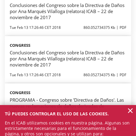
Conclusiones del Congreso sobre la Directiva de Daños
por Ana Marqués Vilalloga (relatora) ICAB – 22 de
noviembre de 2017
Tue Feb 13 17:26:46 CET 2018
860.052734375 Kb
PDF
CONGRESS
Conclusiones del Congreso sobre la Directiva de Daños
por Ana Marqués Vilalloga (relatora) ICAB – 22 de
noviembre de 2017
Tue Feb 13 17:26:46 CET 2018
860.052734375 Kb
PDF
CONGRESS
PROGRAMA - Congreso sobre 'Directiva de Daños'. Las
nuevas reclamaciones de daños derivadas de
×
infracciones de Derecho de la Competencia
TÚ PUEDES CONTROLAR EL USO DE LAS COOKIES.
Mon Nov 20 10:10:44 CET 2017
817.9072265625 Kb
PDF
En el ICAB utilizamos cookies en nuestra página. Algunas son
estrictamente necesarias para el funcionamiento de la
página, y otros son opcionales y se utilizan para: