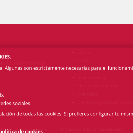
egi
Contact
KIES.
a de Barcelona
FAQs
na. Algunas son estrictamente necesarias para el funcionami
Work with us
Transparency
Room reservations
Advertise
b.
GAJ (Young Advocacy Grou
redes sociales.
talación de todas las cookies. Si prefieres configurar tú mism
ONS
PRIVACY POLICY
RECORDING TEMS & CONDITIONS
política de cookies
.