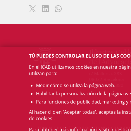
Il·lustre Col·l
TÚ PUEDES CONTROLAR EL USO DE LAS COO
de l'Advocaci
En el ICAB utilizamos cookies en nuestra pági
utilizan para:
c/ Mallorca, 283
08037 Barcelona
Medir cómo se utiliza la página web.
Tel. 934 961 880
Habilitar la personalización de la página we
Para funciones de publicidad, marketing y 
Al hacer clic en 'Aceptar todas', aceptas la ins
de cookies'.
ETHICAL CODE
COOKIES TERMS & CONDITI
Para obtener más información, visite nuestra