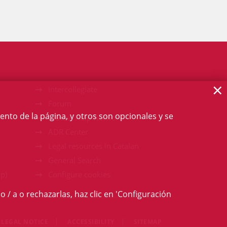
×
Intercollegiate
Forum
ento de la página, y otros son opcionales y se
Mutual Help Network
ADR Center
Legal resources in Catalan
General Search
p)
Configure cookies
o / a o rechazarlas, haz clic en 'Configuración
LEGAL NOTICE
ACCESSIBILITY
SITEMAP