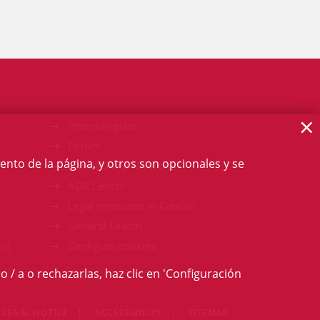
×
Intercollegiate
Forum
ento de la página, y otros son opcionales y se
Mutual Help Network
ADR Center
Legal resources in Catalan
General Search
p)
Configure cookies
o / a o rechazarlas, haz clic en 'Configuración
LEGAL NOTICE
ACCESSIBILITY
SITEMAP