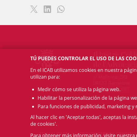
Il·lustre Col·l
TÚ PUEDES CONTROLAR EL USO DE LAS COO
de l'Advocaci
En el ICAB utilizamos cookies en nuestra pági
utilizan para:
c/ Mallorca, 283
08037 Barcelona
Medir cómo se utiliza la página web.
Tel. 934 961 880
Habilitar la personalización de la página we
Para funciones de publicidad, marketing y 
Al hacer clic en 'Aceptar todas', aceptas la ins
de cookies'.
ETHICAL CODE
COOKIES TERMS & CONDITI
Para obtener más información, visite nuestra