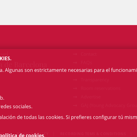
egi
Contact
KIES.
a de Barcelona
FAQs
na. Algunas son estrictamente necesarias para el funcionami
Work with us
Transparency
Room reservations
Advertise
b.
GAJ (Young Advocacy Grou
redes sociales.
talación de todas las cookies. Si prefieres configurar tú mism
ONS
PRIVACY POLICY
RECORDING TEMS & CONDITIONS
política de cookies
.