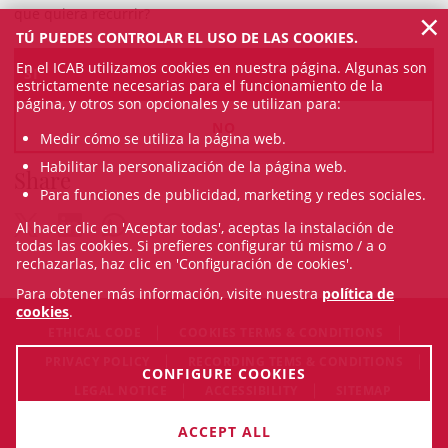
×
que quiera recurrir?
TÚ PUEDES CONTROLAR EL USO DE LAS COOKIES.
En el ICAB utilizamos cookies en nuestra página. Algunas son
SI
estrictamente necesarias para el funcionamiento de la
página, y otros son opcionales y se utilizan para:
NO
Medir cómo se utiliza la página web.
Habilitar la personalización de la página web.
Share
Para funciones de publicidad, marketing y redes sociales.
Al hacer clic en 'Aceptar todas', aceptas la instalación de
todas las cookies. Si prefieres configurar tú mismo / a o
rechazarlas, haz clic en 'Configuración de cookies'.
Para obtener más información, visite nuestra
política de
cookies
.
ETHICAL CODE
COOKIES TERMS & CONDITIONS
PRIVACY POLICY
RECORDING TEMS & CONDITIONS
CONFIGURE COOKIES
LEGAL NOTICE
ACCESSIBILITY
SITEMAP
© Mon Aug 10 21:30:47 CEST 2026 Il·lustre Col·legi de
ACCEPT ALL